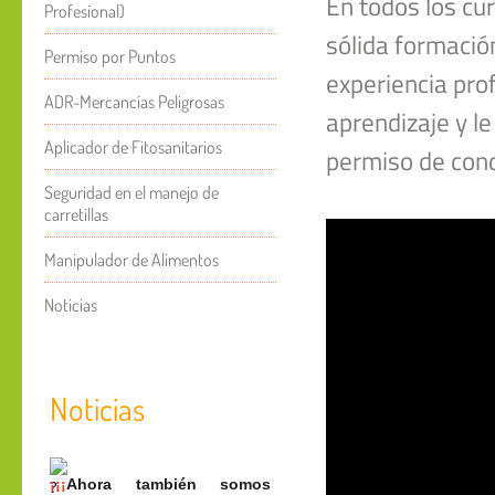
En todos los c
Profesional)
sólida formació
Permiso por Puntos
experiencia prof
ADR-Mercancías Peligrosas
aprendizaje y l
Aplicador de Fitosanitarios
permiso de cond
Seguridad en el manejo de
carretillas
Manipulador de Alimentos
Noticias
Noticias
¡¡¡
Ahora también somos 