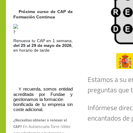
Próximo curso de CAP de 
✅
Formación Continua
Renueva tu CAP en 1 semana, 
del 25 al 29 de mayo de 2026
, 
en horario de tarde
Estamos a su en
preguntas que 
Y
recuerda, somos entidad 
✅
acreditada por Fundae y 
gestionamos la formación

bonificada de tu empresa sin 
Infórmese dire
coste adicional.
encantados de p
¿Necesitas obtener o renovar el
En Autoescuela Torre-Vélez
CAP?
nos adaptamos a tu horario y